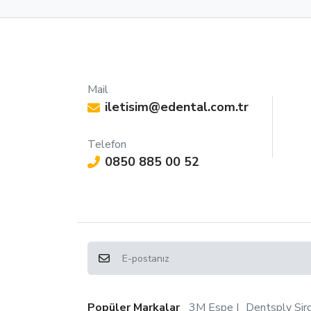
Mail
iletisim@edental.com.tr
Telefon
0850 885 00 52
Popüler Markalar
3M Espe
Dentsply Sir