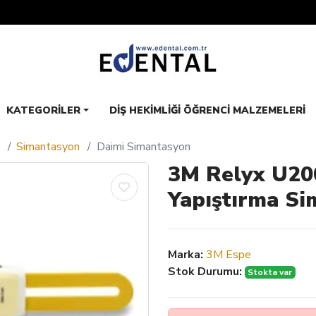
KATEGORILER
DIŞ HEKIMLIĞI ÖĞRENCI MALZEMELERI
Simantasyon
Daimi Simantasyon
3M Relyx U200
Yapıştırma Si
Marka:
3M Espe
Stok Durumu:
Stokta var