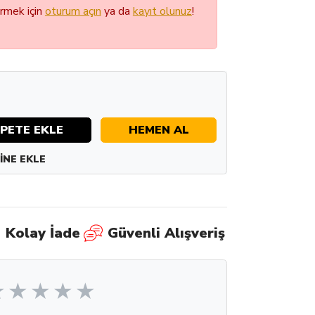
örmek için
oturum açın
ya da
kayıt olunuz
!
PETE EKLE
HEMEN AL
INE EKLE
Kolay İade
Güvenli Alışveriş