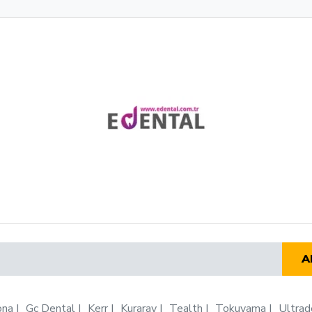
A
ona
Gc Dental
Kerr
Kuraray
Tealth
Tokuyama
Ultrad