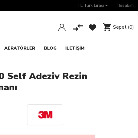
TL Türk Lirası
Hesabım
Sepet
(0)
AERATÖRLER
BLOG
İLETIŞIM
 Self Adeziv Rezin
manı