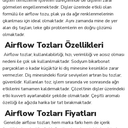
dişleri temizleme işlevleri süreçlerinde de dişlerin zarar
görmeleri engellenmektedir. Dişler üzerinde etkili olan
formülü ile airflow tozu, plak ya da ağır renklenmelerinin
çıkarılması için ideal olmaktadır. Aynı zamanda mine de yer
alan diş taşları, leke gibi problemlerin en doğru çözümü
olmaktadır.
Airflow Tozları Özellikleri
Airflow tozlar; kullanılabilirliği, hızı, verimliliği ve acısız olması
nedeni ile çok sık kullanılmaktadır. Sodyum bikarbonat
parçacıkları o kadar küçüktür ki diş minesine kesinlikle zarar
vermezler. Diş minesindeki florür seviyeleri artıran bu tozlar;
güvenlidir. Kullanılan toz; işlem sırasında ve sonrasında ağrı
etkilerini tamamen kaldırmaktadır. Çözeltinin dişler üzerindeki
etki kuvveti ayarlanabilir şekilde olmaktadır. Çeşitli aromalı
özelliği ile ağızda harika bir tat bırakmaktadır.
Airflow Tozları Fiyatları
Genelde airflow tozları; hem marka farkı hem de içerik