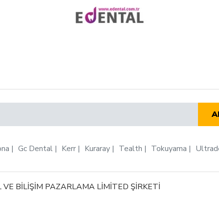
A
ona
Gc Dental
Kerr
Kuraray
Tealth
Tokuyama
Ultrad
 VE BİLİŞİM PAZARLAMA LİMİTED ŞİRKETİ