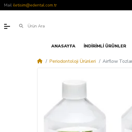
Mail
iletisim@edental.com.tr
ANASAYFA
İNDIRIMLI ÜRÜNLER
Periodontoloji Ürünleri
Airflow Tozlar