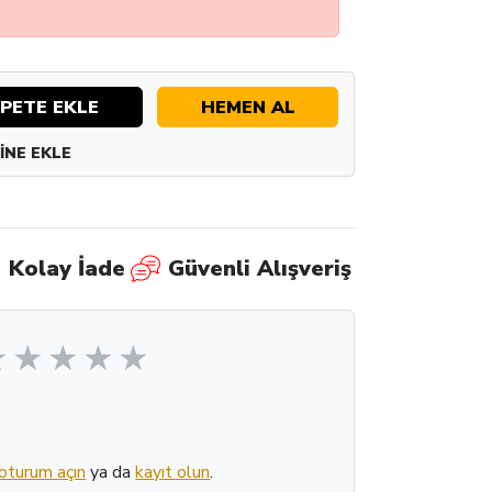
PETE EKLE
HEMEN AL
INE EKLE
Kolay İade
Güvenli Alışveriş
oturum açın
ya da
kayıt olun
.