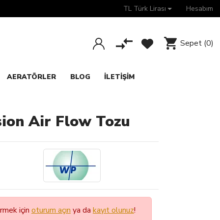
TL Türk Lirası
Hesabım
Sepet
(0)
AERATÖRLER
BLOG
İLETIŞIM
ion Air Flow Tozu
örmek için
oturum açın
ya da
kayıt olunuz
!