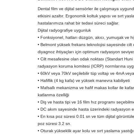
Dental film ve dijital sensörler ile çalışmaya uygun
etkisini azaltır. Ergonomik koltuk yapısı ve sırt ya
hastalarımıza rahat bir tedavi süreci sağlar.
Dijital radyografiye uygunluk
• Fonksiyonel, hatları düzgün, akıcı, yumuşak ve hi
• Belmont yüksek frekans teknolojisi sayesinde cilt 
diyagnoz ihtiyaçları için optimum radyasyon seviyes
• Cilt mesafesine olan odak noktası (Standart Huni
radyasyon koruma komitesi (ICRP) normlarına uy
• 60kV veya 70kV seçilebilir tüp voltajı ve 4mA veya
• Hafiflik (4 kg kafa) ve yüksek manevra kabiliyeti
• Mafsallı mekanizma ve hafif makas kollar ile kaf
katlanma özelliği
• Diş ve hasta tipi ve 16 film hız programı seçebilm
• DC akım sayesinde hasta üzerindeki radyasyon etki
• En kısa poz süresi 0.01 sn ve tüm dijital görüntü
poz süresi 3.2 sn.
• Oturak yükseklik ayar kolu ve sırt yaslama yastığı