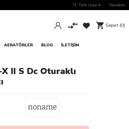
TL Türk Lirası
Hesabım
Sepet
(0)
AERATÖRLER
BLOG
İLETIŞIM
X II S Dc Oturaklı
ı