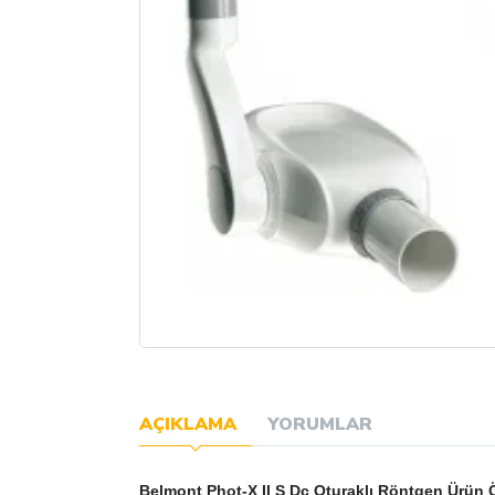
AÇIKLAMA
YORUMLAR
Belmont Phot-X II S Dc Oturaklı Röntgen Ürün Öz