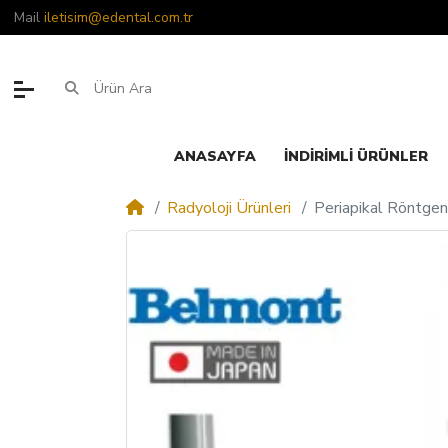
Mail
iletisim@edental.com.tr
ANASAYFA
İNDIRIMLI ÜRÜNLER
Radyoloji Ürünleri
Periapikal Röntgen 