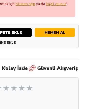
örmek için
oturum açın
ya da
kayıt olunuz
!
PETE EKLE
HEMEN AL
INE EKLE
Kolay İade
Güvenli Alışveriş