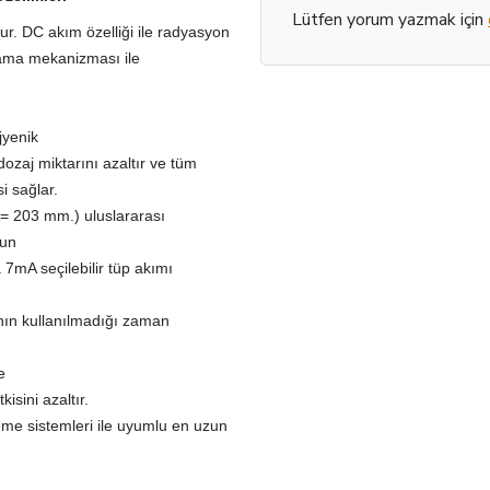
Lütfen yorum yazmak için
dur. DC akım özelliği ile radyasyon
slama mekanizması ile
jyenik
dozaj miktarını azaltır ve tüm
i sağlar.
 = 203 mm.) uluslararası
gun
 7mA seçilebilir tüp akımı
anın kullanılmadığı zaman
e
sini azaltır.
leme sistemleri ile uyumlu en uzun