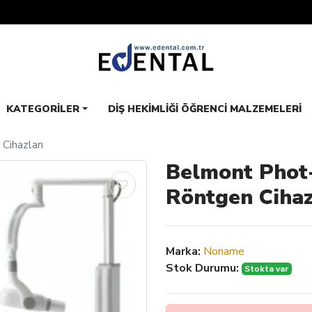
KATEGORILER
DIŞ HEKIMLIĞI ÖĞRENCI MALZEMELERI
Cihazları
Belmont Phot-
Röntgen Cihaz
Marka:
Noname
Stok Durumu:
Stokta var