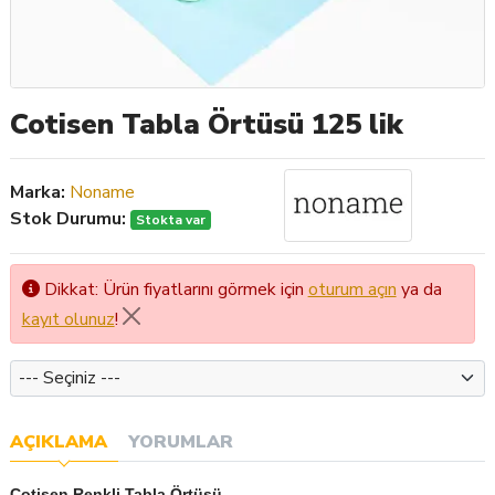
Cotisen Tabla Örtüsü 125 lik
Marka:
Noname
Stok Durumu:
Stokta var
Dikkat: Ürün fiyatlarını görmek için
oturum açın
ya da
kayıt olunuz
!
Renk1
AÇIKLAMA
YORUMLAR
Cotisen Renkli Tabla Örtüsü