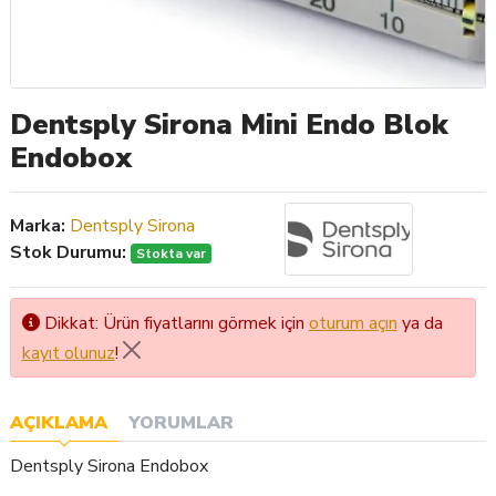
Dentsply Sirona Mini Endo Blok
Endobox
Marka:
Dentsply Sirona
Stok Durumu:
Stokta var
Dikkat: Ürün fiyatlarını görmek için
oturum açın
ya da
kayıt olunuz
!
AÇIKLAMA
YORUMLAR
Dentsply Sirona Endobox