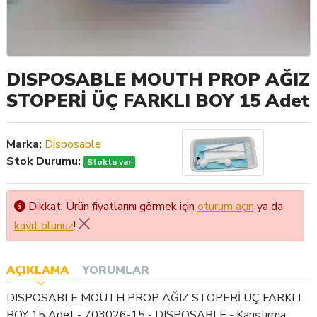
DISPOSABLE MOUTH PROP AĞIZ
STOPERİ ÜÇ FARKLI BOY 15 Adet
Marka:
Disposable
Stok Durumu:
Stokta var
Dikkat: Ürün fiyatlarını görmek için
oturum açın
ya da
kayıt olunuz
!
AÇIKLAMA
YORUMLAR
DISPOSABLE MOUTH PROP AĞIZ STOPERİ ÜÇ FARKLI
BOY 15 Adet - 703026-15 - DISPOSABLE - Karıştırma