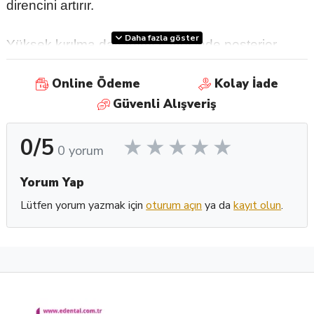
direncini artırır.
Daha fazla göster
Yüksek kırılma dayanımı sayesinde posterior
köprüler için idealdir;
Online Ödeme
Kolay İade
1. Başlangıç durumu
Güvenli Alışveriş
2. TEMPSMART DC’ nin ölçüye uygulanması
0/5
3. Uygulamadan 2’00 ”- 2’30” sonra ölçüden
0 yorum
çıkarılması. Fazlalıklar alındıktan sonra yüzey
başına 5 sn. ışıkla sertleştirme
Yorum Yap
4. Polisajdan sonra: Freegenol veya Fuji TEMP
Lütfen yorum yazmak için
oturum açın
ya da
kayıt olun
.
LT
siman kullanarak köprünün simantasyonu
Hastanızın mutluluğunun keyfine varın