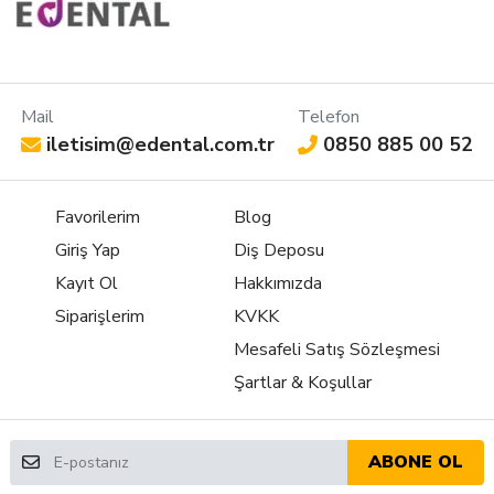
Yapışkan olmayan yüzeyi sayesinde, birkaç
polisaj aşaması ile mükemmel sonuç;
1. Başlangıç durumu
Mail
Telefon
iletisim@edental.com.tr
0850 885 00 52
2. TEMPSMART DC uygulanır, ağza
yerleştirildikten
2’ 30” sonra restorasyon ağızdan çıkarılır ve ışıkla
Favorilerim
Blog
sertleştirilir.
Giriş Yap
Diş Deposu
3. Sadece birkaç adımda restorasyonun nihai
Kayıt Ol
Hakkımızda
polisajı
Siparişlerim
KVKK
yapılır.
Mesafeli Satış Sözleşmesi
4. Sonuç olarak; yüksek parlaklıkta nihai geçici
Şartlar & Koşullar
restorasyonlar
ABONE OL