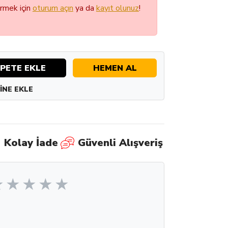
örmek için
oturum açın
ya da
kayıt olunuz
!
PETE EKLE
HEMEN AL
INE EKLE
Kolay İade
Güvenli Alışveriş