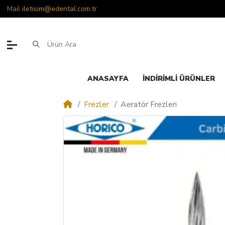
Mail
iletisim@edental.com.tr
ANASAYFA
İNDIRIMLI ÜRÜNLER
Frezler
Aeratör Frezleri