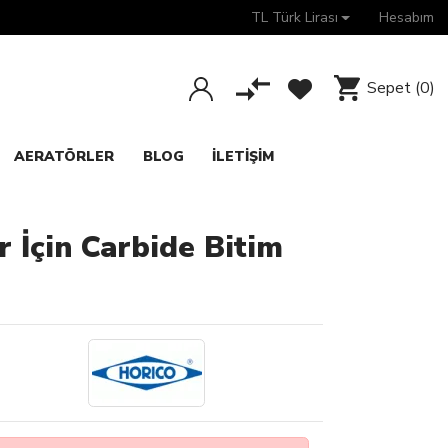
TL Türk Lirası
Hesabım
Sepet
(0)
AERATÖRLER
BLOG
İLETIŞIM
 İçin Carbide Bitim