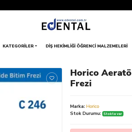
KATEGORILER
DIŞ HEKIMLIĞI ÖĞRENCI MALZEMELERI
Horico Aeratör
Frezi
Marka:
Horico
Stok Durumu:
Stokta var