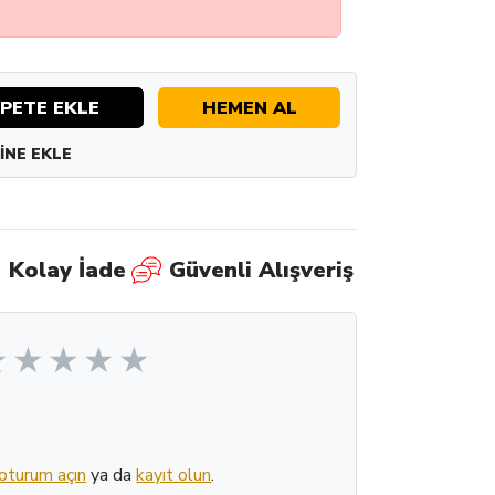
PETE EKLE
HEMEN AL
INE EKLE
Kolay İade
Güvenli Alışveriş
oturum açın
ya da
kayıt olun
.