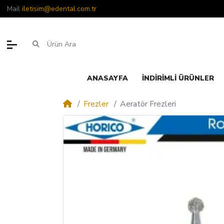
Mail
iletisim@edental.com.tr
ANASAYFA
İNDIRIMLI ÜRÜNLER
Frezler
Aeratör Frezleri