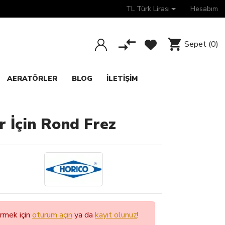
TL Türk Lirası
Hesabım
Sepet
(0)
AERATÖRLER
BLOG
İLETIŞIM
r İçin Rond Frez
örmek için
oturum açın
ya da
kayıt olunuz
!