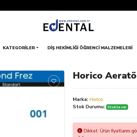
KATEGORILER
DIŞ HEKIMLIĞI ÖĞRENCI MALZEMELERI
Horico Aeratö
Marka:
Horico
Stok Durumu:
Stokta var
Dikkat: Ürün fiyatlarını g