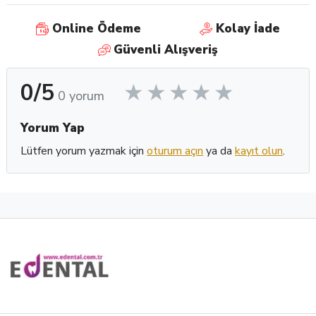
Ambalaj şekli:
Online Ödeme
Kolay İade
1 x 12 gr Baz
Güvenli Alışveriş
1 x 12 gr Katalizör
0/5
0 yorum
Yorum Yap
Lütfen yorum yazmak için
oturum açın
ya da
kayıt olun
.