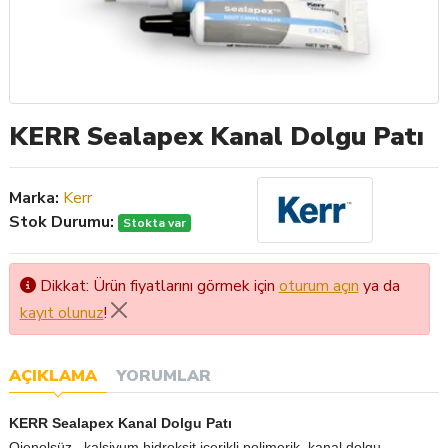
KERR Sealapex Kanal Dolgu Patı
Marka:
Kerr
Stok Durumu:
Stokta var
Dikkat: Ürün fiyatlarını görmek için
oturum açın
ya da
kayıt olunuz
!
AÇIKLAMA
YORUMLAR
KERR Sealapex Kanal Dolgu Patı
Ojenolsüz , kalsiyum hidroksit içerikli polimerik kanal dolgu