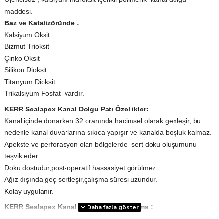
maddesi.
Baz ve Katalizöründe :
Kalsiyum Oksit
Bizmut Trioksit
Çinko Oksit
Silikon Dioksit
Titanyum Dioksit
Trikalsiyum Fosfat vardır.
KERR Sealapex Kanal Dolgu Patı Özellikler:
Kanal içinde donarken 32 oranında hacimsel olarak genleşir, bu
nedenle kanal duvarlarına sıkıca yapışır ve kanalda boşluk kalmaz.
Apekste ve perforasyon olan bölgelerde sert doku oluşumunu
teşvik eder.
Doku dostudur,post-operatif hassasiyet görülmez.
Ağız dışında geç sertleşir,çalışma süresi uzundur.
Kolay uygulanır.
KERR Sealapex Kanal Dolgu Patı Uygulama :
Daha fazla göster
Baz ve katalizör bire bir oranda karıştırılır.