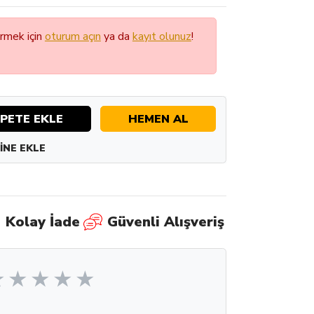
örmek için
oturum açın
ya da
kayıt olunuz
!
PETE EKLE
HEMEN AL
INE EKLE
Kolay İade
Güvenli Alışveriş