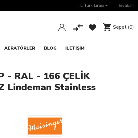
TL Türk Lirası
Hesabım
Sepet
(0)
AERATÖRLER
BLOG
İLETIŞIM
 - RAL - 166 ÇELİK
 Lindeman Stainless