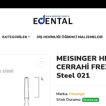
KATEGORILER
DIŞ HEKIMLIĞI ÖĞRENCI MALZEMELERI
MEISINGER HP
CERRAHİ FREZ
Steel 021
Marka:
Meisinger
Stok Durumu:
Stokta var