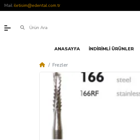
Mail
iletisim@edental.com.tr
ANASAYFA
İNDIRIMLI ÜRÜNLER
Frezler