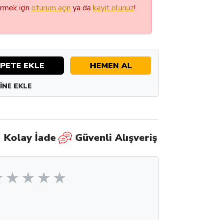
örmek için
oturum açın
ya da
kayıt olunuz
!
PETE EKLE
HEMEN AL
INE EKLE
Kolay İade
Güvenli Alışveriş