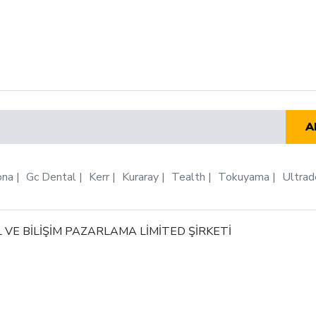
A
ona
Gc Dental
Kerr
Kuraray
Tealth
Tokuyama
Ultrad
 VE BİLİŞİM PAZARLAMA LİMİTED ŞİRKETİ