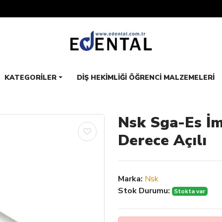
KATEGORILER
DIŞ HEKIMLIĞI ÖĞRENCI MALZEMELERI
Nsk Sga-Es İm
Derece Açılı
Marka:
Nsk
Stok Durumu:
Stokta var