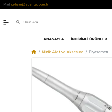
Mail
iletisim@edental.com.tr
ANASAYFA
İNDIRIMLI ÜRÜNLER
Klinik Alet ve Aksesuar
Piyasemen