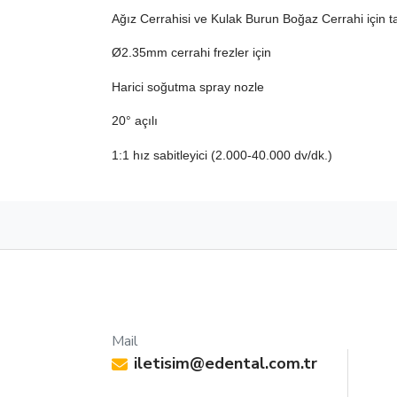
Ağız Cerrahisi ve Kulak Burun Boğaz Cerrahi için t
Ø2.35mm cerrahi frezler için
Harici soğutma spray nozle
20° açılı
1:1 hız sabitleyici (2.000-40.000 dv/dk.)
Mail
iletisim@edental.com.tr