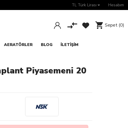
TL Türk Lirası
Hesabım
Sepet
(0)
AERATÖRLER
BLOG
İLETIŞIM
plant Piyasemeni 20