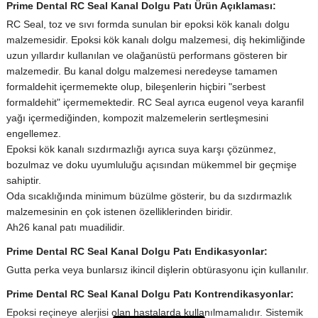
Prime Dental RC Seal Kanal Dolgu Patı Ürün Açıklaması:
RC Seal, toz ve sıvı formda sunulan bir epoksi kök kanalı dolgu
malzemesidir. Epoksi kök kanalı dolgu malzemesi, diş hekimliğinde
uzun yıllardır kullanılan ve olağanüstü performans gösteren bir
malzemedir. Bu kanal dolgu malzemesi neredeyse tamamen
formaldehit içermemekte olup, bileşenlerin hiçbiri "serbest
formaldehit" içermemektedir. RC Seal ayrıca eugenol veya karanfil
yağı içermediğinden, kompozit malzemelerin sertleşmesini
engellemez.
Epoksi kök kanalı sızdırmazlığı ayrıca suya karşı çözünmez,
bozulmaz ve doku uyumluluğu açısından mükemmel bir geçmişe
sahiptir.
Oda sıcaklığında minimum büzülme gösterir, bu da sızdırmazlık
malzemesinin en çok istenen özelliklerinden biridir.
Ah26 kanal patı muadilidir.
Prime Dental RC Seal Kanal Dolgu Patı Endikasyonlar:
Gutta perka veya bunlarsız ikincil dişlerin obtürasyonu için kullanılır.
Prime Dental RC Seal Kanal Dolgu Patı Kontrendikasyonlar:
Epoksi reçineye alerjisi olan hastalarda kullanılmamalıdır. Sistemik