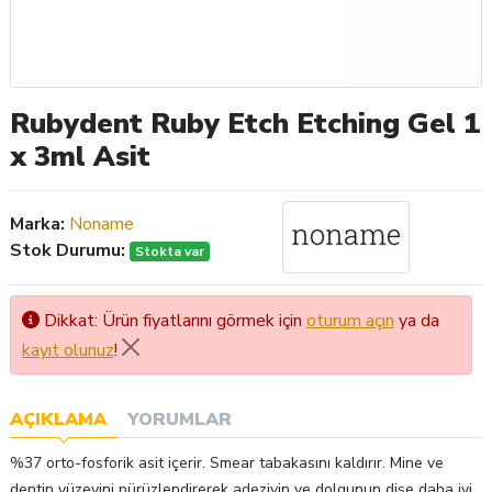
Rubydent Ruby Etch Etching Gel 1
x 3ml Asit
Marka:
Noname
Stok Durumu:
Stokta var
Dikkat: Ürün fiyatlarını görmek için
oturum açın
ya da
kayıt olunuz
!
AÇIKLAMA
YORUMLAR
%37 orto-fosforik asit içerir. Smear tabakasını kaldırır. Mine ve
dentin yüzeyini pürüzlendirerek adezivin ve dolgunun dişe daha iyi