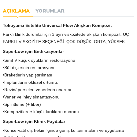
AÇIKLAMA
YORUMLAR
Tokuyama Estelite Universal Flow Akışkan Kompozit
Farklı klinik durumlar için 3 ayrı viskozitede akışkan kompozit. ÜÇ
FARKLI VİSKOZİTE SEÇENEĞİ: ÇOK DÜŞÜK, ORTA, YÜKSEK
SuperLow için Endikasyonlar
•Sınıf V küçük oyukların restorasyonu
•Süt dişlerinin restorasyonu
•Braketlerin yapıştırılması
•İmplantların oklüzel örtümü.
•Rezin/ porselen venerlerin onarımı
•Vener ve inley simantasyonu
•Splintleme (+ fiber)
•Kompozitlerde küçük kırıkların onarımı
SuperLow için Klinik Faydalar
•Konservatif diş hekimliğinde geniş kullanım alanı ve uygulama