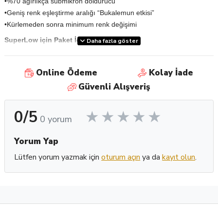
•%70 ağırlıkça submikron doldurucu
•Geniş renk eşleştirme aralığı “Bukalemun etkisi”
•Kürlemeden sonra minimum renk değişimi
SuperLow için Paket İçeriği
Daha fazla göster
•3.0g şırınga
•10 uç
Online Ödeme
Kolay İade
Güvenli Alışveriş
0/5
0 yorum
Yorum Yap
Lütfen yorum yazmak için
oturum açın
ya da
kayıt olun
.