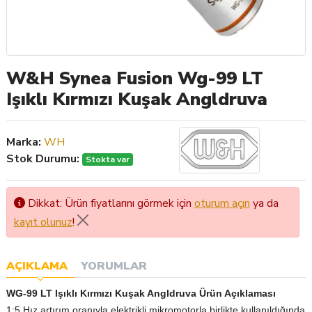
W&H Synea Fusion Wg-99 LT
Işıklı Kırmızı Kuşak Angldruva
Marka:
WH
Stok Durumu:
Stokta var
Dikkat: Ürün fiyatlarını görmek için
oturum açın
ya da
kayıt olunuz
!
AÇIKLAMA
YORUMLAR
WG-99 LT Işıklı Kırmızı Kuşak Angldruva Ürün Açıklaması
1:5 Hız artırım oranıyla elektrikli mikromotorla birlikte kullanıldığında