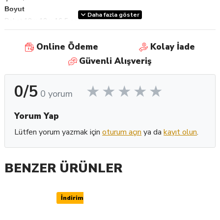
Boyut
Daha fazla göster
Paket 18 x 12 x 16,5 cm (gxdxy)
Çarşaf 10 x 15 cm
Ambalajlama
Online Ödeme
Kolay İade
Dağıtıcıyla birlikte 1200 yırtılabilir sayfalık bir rulo içeren tek paket
Güvenli Alışveriş
0/5
0 yorum
Yorum Yap
Lütfen yorum yazmak için
oturum açın
ya da
kayıt olun
.
BENZER ÜRÜNLER
İndirimli