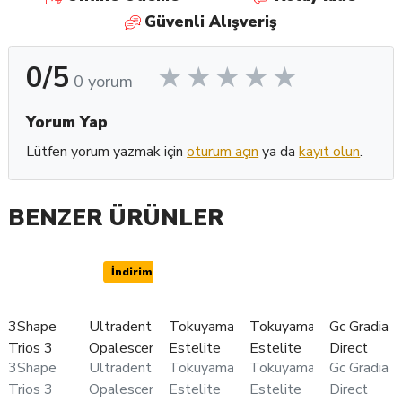
Güvenli Alışveriş
0/5
0 yorum
Yorum Yap
Lütfen yorum yazmak için
oturum açın
ya da
kayıt olun
.
BENZER ÜRÜNLER
İndirimli
3Shape
Ultradent
Tokuyama
Tokuyama
Gc Gradia
Trios 3
Opalescence
Estelite
Estelite
Direct
3Shape
Ultradent
Tokuyama
Tokuyama
Gc Gradia
Pod Ağız
Boost
Asteria
Sigma
Posterior
Trios 3
Opalescence
Estelite
Estelite
Direct
İçi Tarayıcı
Ofis Tipi
Kompozit
Quick
Kompozit