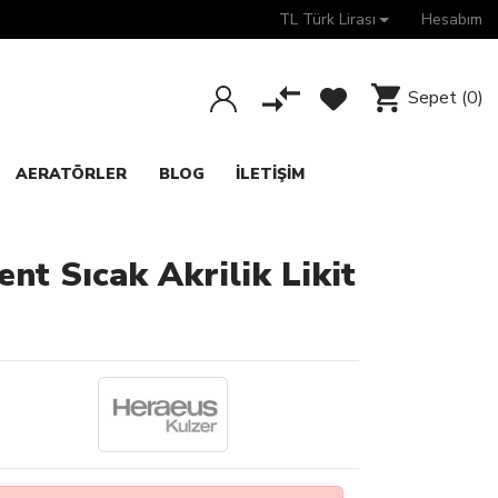
TL Türk Lirası
Hesabım
Sepet
(0)
AERATÖRLER
BLOG
İLETIŞIM
nt Sıcak Akrilik Likit