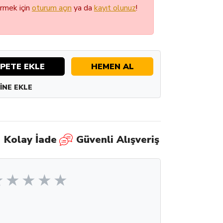
örmek için
oturum açın
ya da
kayıt olunuz
!
PETE EKLE
HEMEN AL
INE EKLE
Kolay İade
Güvenli Alışveriş