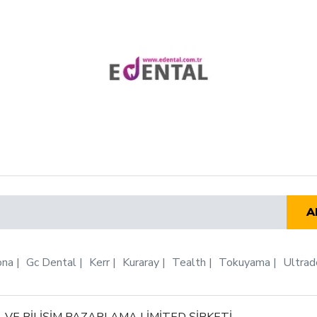
A
ona
Gc Dental
Kerr
Kuraray
Tealth
Tokuyama
Ultrad
 VE BİLİŞİM PAZARLAMA LİMİTED ŞİRKETİ