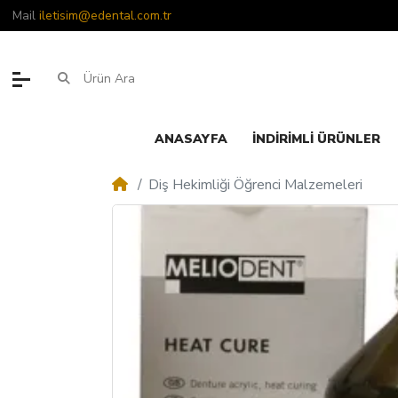
Mail
iletisim@edental.com.tr
ANASAYFA
İNDIRIMLI ÜRÜNLER
Diş Hekimliği Öğrenci Malzemeleri