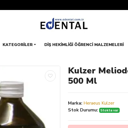
KATEGORILER
DIŞ HEKIMLIĞI ÖĞRENCI MALZEMELERI
Kulzer Meliode
500 Ml
Marka:
Heraeus Kulzer
Stok Durumu:
Stokta var