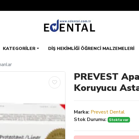
KATEGORILER
DIŞ HEKIMLIĞI ÖĞRENCI MALZEMELERI
manlar
PREVEST Apa
Koruyucu Ast
Marka:
Prevest Dental
Stok Durumu:
Stokta var