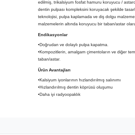
edilmiş, trikalsiyum fosfat hamuru koruyucu / astard
dentin pulpası kompleksini koruyacak şekilde tasarla
teknolojisi, pulpa kaplamada ve diş dolgu malzemele
malzemelerin altında koruyucu bir taban/astar olara
Endikasyonlar
•Doğrudan ve dolaylı pulpa kapatma.
•Kompozitlerin, amalgam çimentoların ve diğer tem
taban/astar.
Ürün Avantajları
•Kalsiyum iyonlarının hızlandırılmış salınımı
•Hızlandırılmış dentin köprüsü oluşumu
•Daha iyi radyoopaklık