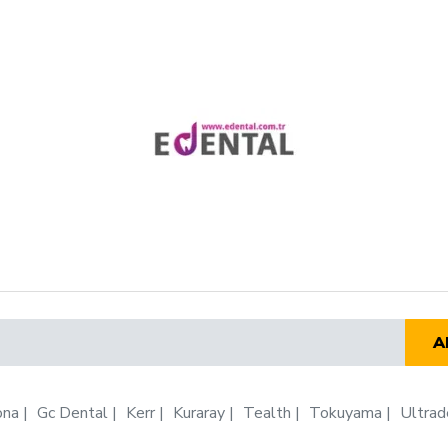
A
ona
Gc Dental
Kerr
Kuraray
Tealth
Tokuyama
Ultrad