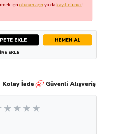
örmek için
oturum açın
ya da
kayıt olunuz
!
PETE EKLE
HEMEN AL
INE EKLE
Kolay İade
Güvenli Alışveriş