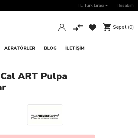
TL Türk Lirası
Hesabım
Sepet
(0)
AERATÖRLER
BLOG
İLETIŞIM
Cal ART Pulpa
ar