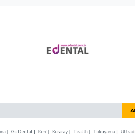
A
ona
Gc Dental
Kerr
Kuraray
Tealth
Tokuyama
Ultrad