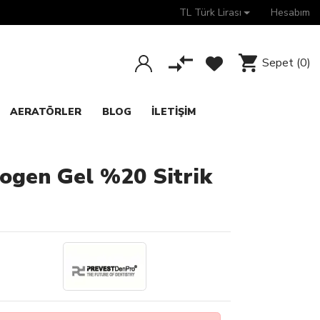
TL Türk Lirası
Hesabım
Sepet
(0)
AERATÖRLER
BLOG
İLETIŞIM
ogen Gel %20 Sitrik