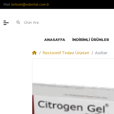
Mail
iletisim@edental.com.tr
ANASAYFA
İNDIRIMLI ÜRÜNLER
Restoratif Tedavi Ürünleri
Asitler