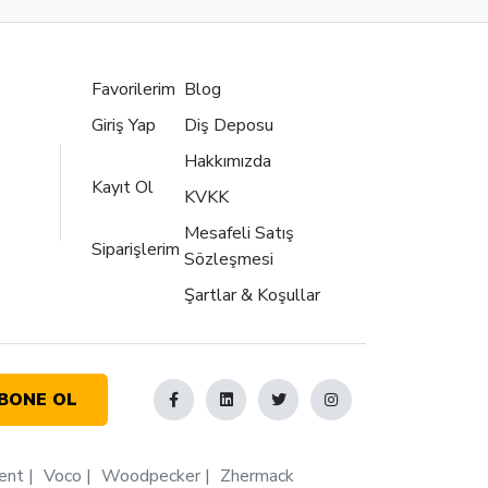
Favorilerim
Blog
Giriş Yap
Diş Deposu
Hakkımızda
Kayıt Ol
KVKK
Mesafeli Satış
Siparişlerim
Sözleşmesi
Şartlar & Koşullar
BONE OL
ent
Voco
Woodpecker
Zhermack