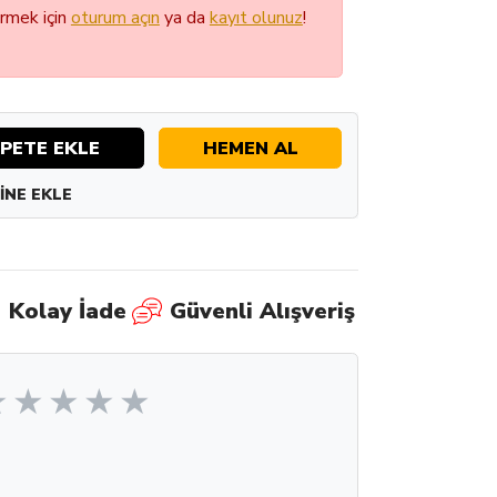
örmek için
oturum açın
ya da
kayıt olunuz
!
PETE EKLE
HEMEN AL
INE EKLE
Kolay İade
Güvenli Alışveriş