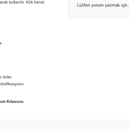
arak kullanılır. Kök kanal
Lütfen yorum yazmak için
a
ü önler
toksifikasyonu
anım Kılavuzu