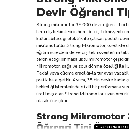
Devir Öğrenci Ti
Strong mikromotor 35.000 devir öğrenci tipi he
hem diş hekimlerinin hem de diş teknisyenlerin
kullanabileceği elektrik ile çalışan pedallı devi
mikromotordur.Strong Mikromotor, özellikle diş
eğitim süreçlerinde ve diş teknisyenlerinin lab
tercih ettiği bir masa üstü mikromotor çeşididi
Mikromotor, sağa ve sola dönme özelliği ile kul
Pedal veya düğme aracılığıyla tur ayarı yapabil
pratik hale getirir. Ayrıca, 35 bin devire kadar çı
hekimliği işlemlerinde etkili bir performans su
üretilmiş olan Strong Mikromotor, uzun ömürlü
olarak öne çıkar.
Strong Mikromotor 
Öğrenci Tipi Öğrenci
Daha fazla göste