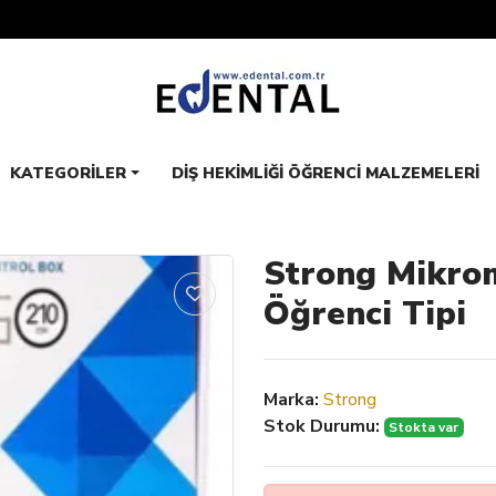
KATEGORILER
DIŞ HEKIMLIĞI ÖĞRENCI MALZEMELERI
Strong Mikrom
Öğrenci Tipi
Marka:
Strong
Stok Durumu:
Stokta var