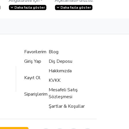
Anguldruva İçi̇n -
AçıklamasıPürüzsüz,
OMG.ARMUT -
hijyenik yüzeyler,
Daha fazla göster
Daha fazla göster
Omega Frez - Diş
yeni ergonomik
Hekimliği Öğrenci
tasarım ve
Mal..
olağanüstü..
Favorilerim
Blog
Giriş Yap
Diş Deposu
Hakkımızda
Kayıt Ol
KVKK
Mesafeli Satış
Siparişlerim
Sözleşmesi
Şartlar & Koşullar