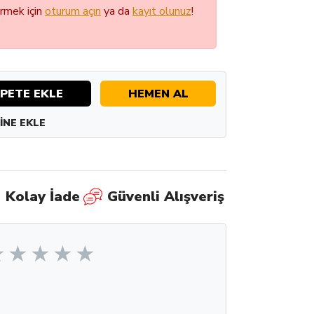
örmek için
oturum açın
ya da
kayıt olunuz
!
PETE EKLE
HEMEN AL
INE EKLE
Kolay İade
Güvenli Alışveriş