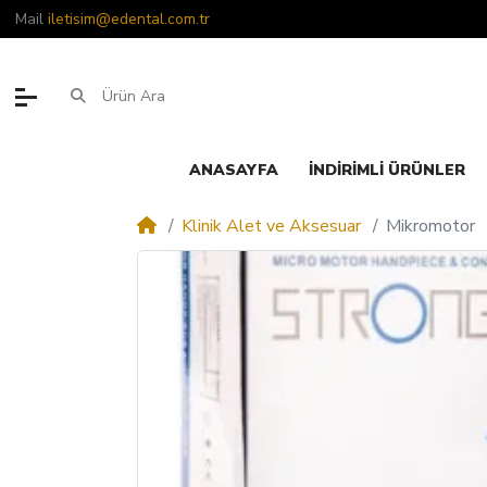
Mail
iletisim@edental.com.tr
ANASAYFA
İNDIRIMLI ÜRÜNLER
Klinik Alet ve Aksesuar
Mikromotor