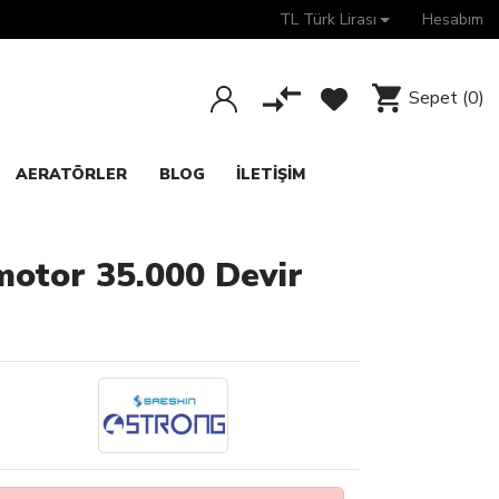
TL Türk Lirası
Hesabım
Sepet
(0)
AERATÖRLER
BLOG
İLETIŞIM
otor 35.000 Devir