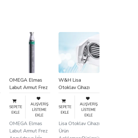
OMEGA Elmas
W&H Lisa
Labut Armut Frez
Otoklav Cihazı
Anguldruva İçi̇n
ALIŞVERIŞ
ALIŞVERIŞ
SEPETE
SEPETE
LISTEME
LISTEME
EKLE
EKLE
EKLE
EKLE
OMEGA Elmas
Lisa Otoklav Cihazı
Labut Armut Frez
Ürün