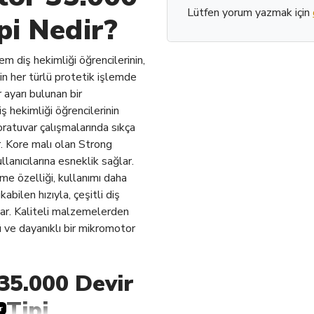
Lütfen yorum yazmak için
pi Nedir?
m diş hekimliği öğrencilerinin,
in her türlü protetik işlemde
r ayarı bulunan bir
 hekimliği öğrencilerinin
oratuvar çalışmalarında sıkça
r. Kore malı olan Strong
lanıcılarına esneklik sağlar.
me özelliği, kullanımı daha
kabilen hızıyla, çeşitli diş
nar. Kaliteli malzemelerden
 ve dayanıklı bir mikromotor
35.000 Devir
 Tipi
r