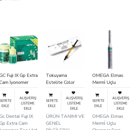
?
uk alma, tesviye, protez
k işlemde güvenle uzun yıllar
 yine klinik dersleri
venle uzun süre kullanabilir.
r türlü protetik işlemde
 Ürün
GC Fuji IX Gp Extra
Tokuyama
OMEGA Elmas
Cam İyonomer
Estelite Color
Mermi̇ Uçlu
Siman Toz Likit
Kompozit Makyaj
Champer Frez
Takım
Refil
Anguldruva İçi̇n
ALIŞVERIŞ
ALIŞVERIŞ
ALIŞVERIŞ
anılabilecek bir
SEPETE
SEPETE
SEPETE
LISTEME
LISTEME
LISTEME
EKLE
EKLE
EKLE
edir.
EKLE
EKLE
EKLE
ktedir.
Gc Dental Fuji IX
ÜRÜN TANIMI VE
OMEGA Elmas
n
Gp Extra Cam
GENEL
Mermi̇ Uçlu