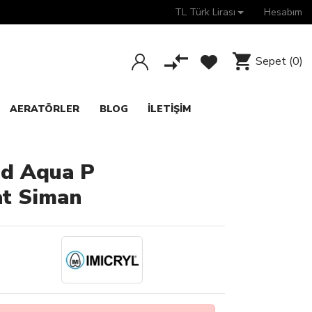
TL Türk Lirası
Hesabım
Sepet
(0)
AERATÖRLER
BLOG
İLETIŞIM
nd Aqua P
at Siman