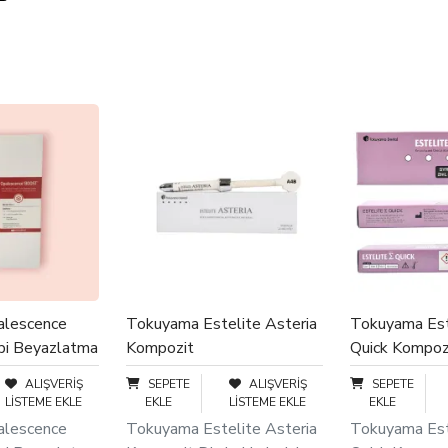
alescence
Tokuyama Estelite Asteria
Tokuyama Est
pi Beyazlatma
Kompozit
Quick Kompoz
ALIŞVERIŞ
SEPETE
ALIŞVERIŞ
SEPETE
LISTEME EKLE
EKLE
LISTEME EKLE
EKLE
alescence
Tokuyama Estelite Asteria
Tokuyama Est