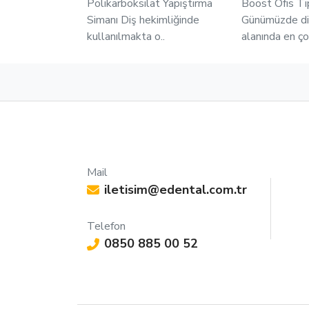
Polikarboksilat Yapıştırma
Boost Ofis Ti
Simanı Diş hekimliğinde
Günümüzde diş
kullanılmakta o..
alanında en ço
Mail
iletisim@edental.com.tr
Telefon
0850 885 00 52