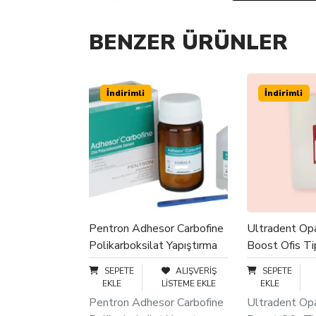
50 g Toz / Su Damlalığı / Uygulama Aplikatörleri
BENZER ÜRÜNLER
İndirimli
İndirimli
Pentron Adhesor Carbofine
Ultradent Op
Polikarboksilat Yapıştırma
Boost Ofis Ti
Simanı
SEPETE
ALIŞVERIŞ
SEPETE
EKLE
LISTEME EKLE
EKLE
Pentron Adhesor Carbofine
Ultradent Op