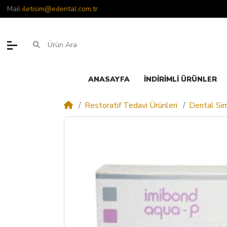
Mail
iletisim@edental.com.tr
ANASAYFA
İNDIRIMLI ÜRÜNLER
Restoratif Tedavi Ürünleri
Dental Si