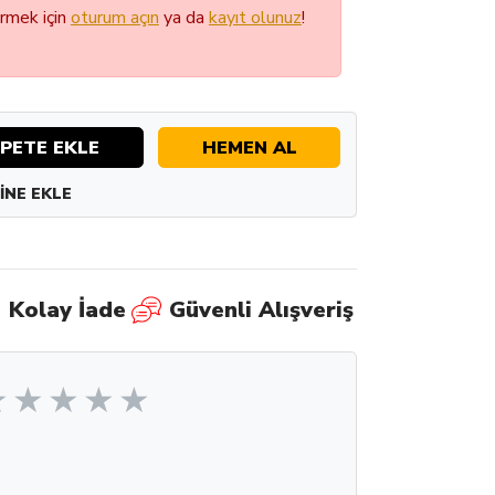
örmek için
oturum açın
ya da
kayıt olunuz
!
PETE EKLE
HEMEN AL
INE EKLE
Kolay İade
Güvenli Alışveriş