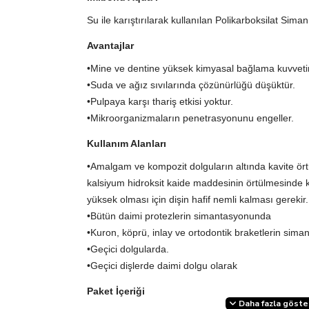
Su ile karıştırılarak kullanılan Polikarboksilat Siman
Avantajlar
•Mine ve dentine yüksek kimyasal bağlama kuvvetin
•Suda ve ağız sıvılarında çözünürlüğü düşüktür.
•Pulpaya karşı thariş etkisi yoktur.
•Mikroorganizmaların penetrasyonunu engeller.
Kullanım Alanları
•Amalgam ve kompozit dolguların altında kavite örtüc
kalsiyum hidroksit kaide maddesinin örtülmesinde k
yüksek olması için dişin hafif nemli kalması gerekir.
•Bütün daimi protezlerin simantasyonunda
•Kuron, köprü, inlay ve ortodontik braketlerin sim
•Geçici dolgularda.
•Geçici dişlerde daimi dolgu olarak
Paket İçeriği
Daha fazla göste