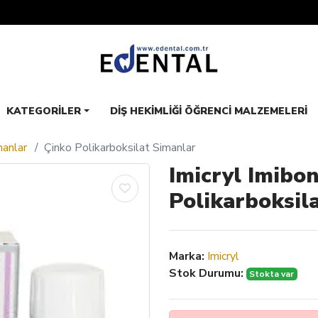
KATEGORILER
DIŞ HEKIMLIĞI ÖĞRENCI MALZEMELERI
manlar
Çinko Polikarboksilat Simanlar
Imicryl Imibo
Polikarboksil
Marka:
Imicryl
Stok Durumu:
Stokta var