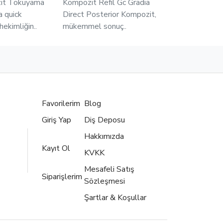
it Tokuyama
Kompozit Refil Gc Gradia
a quick
Direct Posterior Kompozit,
hekimliğin..
mükemmel sonuç..
Favorilerim
Blog
Giriş Yap
Diş Deposu
Hakkımızda
Kayıt Ol
KVKK
Mesafeli Satış
Siparişlerim
Sözleşmesi
Şartlar & Koşullar