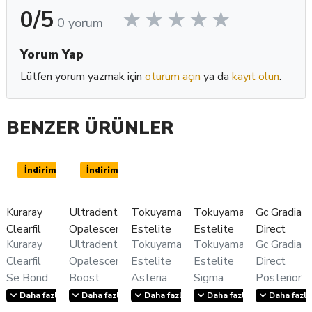
0/5
0 yorum
Yorum Yap
Lütfen yorum yazmak için
oturum açın
ya da
kayıt olun
.
BENZER ÜRÜNLER
İndirimli
İndirimli
Kuraray
Ultradent
Tokuyama
Tokuyama
Gc Gradia
Clearfil
Opalescence
Estelite
Estelite
Direct
Kuraray
Ultradent
Tokuyama
Tokuyama
Gc Gradia
SE Bond
Boost
Asteria
Sigma
Posterior
Clearfil
Opalescence
Estelite
Estelite
Direct
Kit
Ofis Tipi
Kompozit
Quick
Kompozit
Se Bond
Boost
Asteria
Sigma
Posterior
Beyazlatma
Kompozit
Refil
Kit
Ofis Tipi
Kompozit
Quick
Kompozit
Daha fazla göster
Daha fazla göster
Daha fazla göster
Daha fazla göster
Daha fazla
Kuraray
Beyazlatma
Diş
Kompozit
Refil Gc