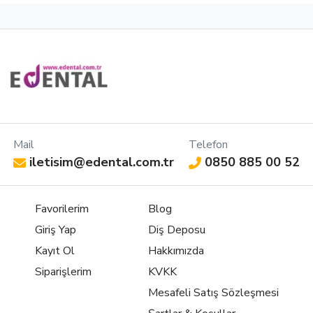
Clearfil
Günümüzde
hekimlerinin
Tokuyama
Gradia
SE Bond
diş
en sık
Estelite
Direct
Kit, iki
hekimliği
kullandığı
sigma
Posterior
aşamalı
alanında
ürünlerden
quick
Kompozit,
olarak
en çok
birisi de ..
kompozit,
mükemmel
kullanılan
mer..
diş
sonuç..
yap..
hekimliğin..
Mail
Telefon
iletisim@edental.com.tr
0850 885 00 52
Favorilerim
Blog
Giriş Yap
Diş Deposu
Kayıt Ol
Hakkımızda
Siparişlerim
KVKK
Mesafeli Satış Sözleşmesi