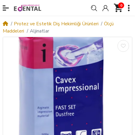
0
Protez ve Estetik Diş Hekimliği Ürünleri
Ölçü
Maddeleri
Aljinatlar